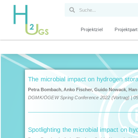
Projektziel
Projektpart
The microbial impact on hydrogen stora
Petra Bom­bach, Anko Fis­ch­er, Gui­do Nowack,
Hans
DGMK/​ÖGEW Spring Con­fer­ence 2022 (Vor­trag) | 05
Spotlighting the microbial impact on hy