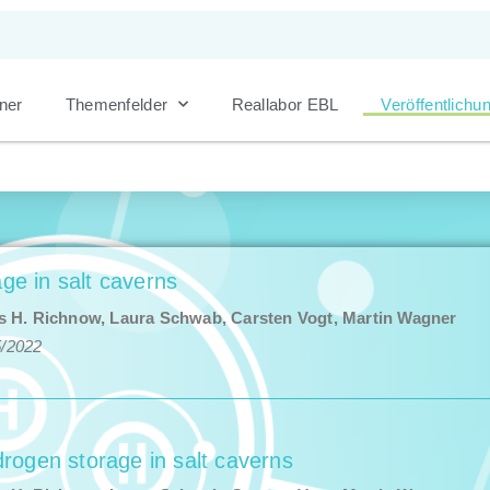
ner
Themenfelder
Reallabor EBL
Veröffentlichu
Veröffentlichungen
ge in salt caverns
 H. Rich­now, Lau­ra Schwab, Carsten Vogt,
Mar­tin Wag­n­er
/​2022
drogen storage in salt caverns