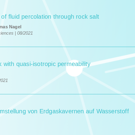
 fluid percolation through rock salt
homas Nagel
­ences | 08/​2021
ck with quasi-isotropic permeability
​2021
mstellung von Erdgaskavernen auf Wasserstoff