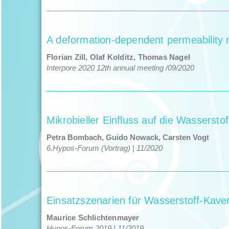
A deformation-dependent permeability m
Flo­ri­an Zill, Olaf Kolditz, Thomas Nagel
Inter­pore 2020 12th annu­al meet­ing /​09/​2020
Mikrobieller Einfluss auf die Wasserst
Petra Bom­bach, Gui­do Nowack, Carsten Vogt
6.Hypos-Forum (Vor­trag) | 11/​2020
Einsatzszenarien für Wasserstoff-Kave
Mau­rice Schlicht­en­may­er
Hypos-Forum 2019 | 11/​2019