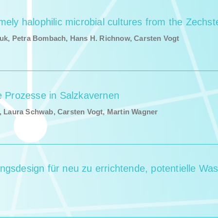
mely halophilic microbial cultures from the Zechst
yuk, Petra Bom­bach, Hans H. Rich­now, Carsten Vogt
le Prozesse in Salzkavernen
Lau­ra Schwab, Carsten Vogt, Mar­tin Wag­n­er
ngsdesign für neu zu errichtende, potentielle Wa