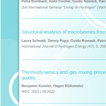
Petra Bom­bach, Anko Fis­ch­er, Gui­do Nowack,
Hans
2nd Inter­na­tion­al Sem­i­nar
“Liv­ing on Hydro­gen” (Vor­t
Structural analysis of microbiomes fro
Laura Schwab, Denny Popp, Guido Nowack,
Petr
International Journal of
Hydrogen Energy (47), S. 20
Thermodynamics and gas mixing proces
quality
Benjamin Kessler, Hagen Bültemeier
WGC 2022 | 05/​2022