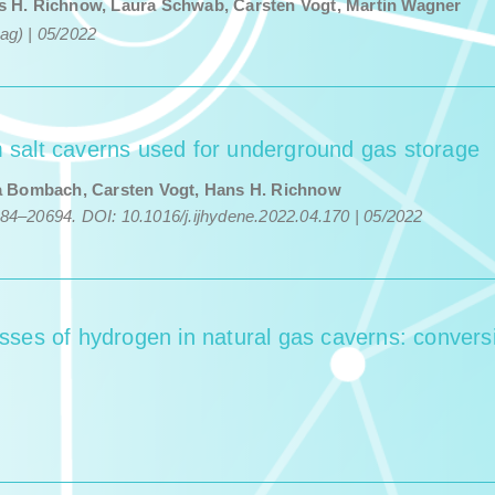
 H. Rich­now, Lau­ra Schwab, Carsten Vogt,
Mar­tin Wag­n­er
rag) | 05/​2022
m salt caverns used for underground gas storage
a Bombach, Carsten Vogt, Hans H. Richnow
684–20694.
DOI: 10.1016/j.ijhydene.2022.04.170 | 05/​2022
ses of hydrogen in natural gas caverns: conver