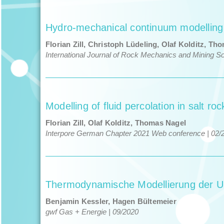
Hydro-mechanical continuum modelling of
Flo­ri­an Zill, Christoph Lüdel­ing, Olaf Kolditz, T
Inter­na­tion­al Jour­nal of Rock
Mechan­ics and Min­ing Sci
Modelling of fluid percolation in salt ro
Flo­ri­an Zill, Olaf Kolditz, Thomas Nagel
Inter­pore Ger­man Chap­ter
2021 Web con­fer­ence | 02/
Thermodynamische Modellierung der U
Ben­jamin Kessler, Hagen Bül­te­meier
gwf Gas + Energie | 09/​2020