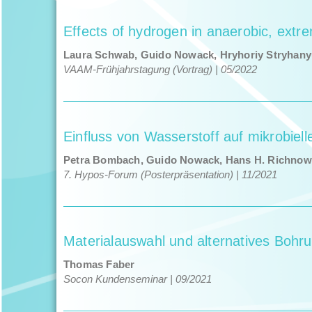
Effects of hydrogen in anaerobic, extre
Lau­ra Schwab, Gui­do Nowack, Hry­horiy Stry­han
VAAM-Früh­jahrsta­gung (Vor­trag) | 05/​2022
Einfluss von Wasserstoff auf mikrobiel
Petra Bom­bach, Gui­do Nowack, Hans H. Rich­now, 
7. Hypos-Forum (Poster­präsen­ta­tion) | 11/​2021
Materialauswahl und alternatives Bohru
Thomas Faber
Socon Kun­densem­i­nar | 09/​2021