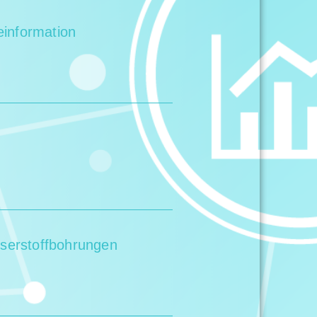
einformation
sserstoffbohrungen